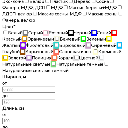
Эко-кожа
Велюр
Пластик
Дерево
Сосна
Фанера, МДФ, ДСП
МДФ
Массив березы+МДФ
ЛДСП, велюр
Массив сосны, МДФ
Массив сосны
Фанера, велюр
Цвет*
Белый
Серый
Розовый
Черный
Синий
Красный
Оранжевый
Бежевый
Зеленый
Желтый
Фиолетовый
Бирюзовый
Сиреневый
Голубой
Коричневый
Слоновая кость
Кремовый
Золотой
Полиция
Коралл
Цветной
Натуральные светлые
Натуральные темные
Натуральные светлые темный
Ширина
,
м
от
до
Длина
,
см
от
до