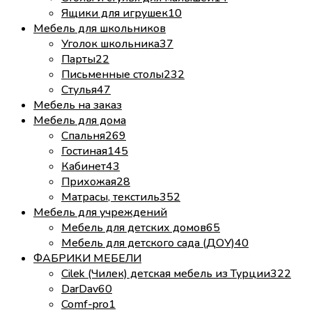
Ящики для игрушек
10
Мебель для школьников
Уголок школьника
37
Парты
22
Письменные столы
232
Стулья
47
Мебель на заказ
Мебель для дома
Спальня
269
Гостиная
145
Кабинет
43
Прихожая
28
Матрасы, текстиль
352
Мебель для учреждений
Мебель для детских домов
65
Мебель для детского сада (ДОУ)
40
ФАБРИКИ МЕБЕЛИ
Cilek (Чилек) детская мебель из Турции
322
DarDav
60
Comf-pro
1