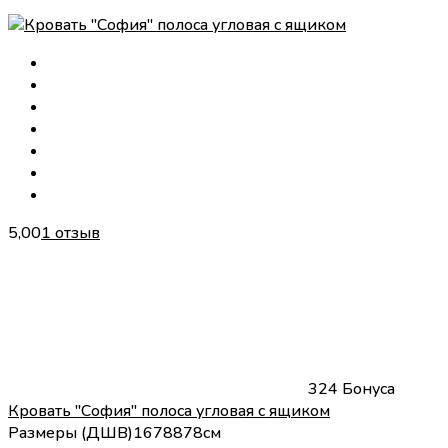
5,00
1 отзыв
324 Бонуса
Кровать "София" полоса угловая с ящиком
Размеры (
Д
Ш
В
)
167
88
78
см