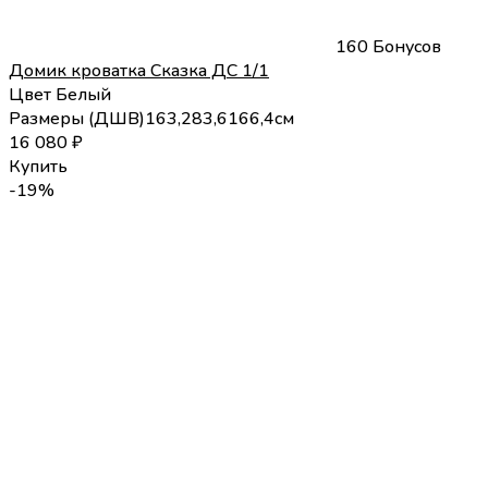
160 Бонусов
Домик кроватка Сказка ДС 1/1
Цвет
Белый
Размеры (
Д
Ш
В
)
163,2
83,6
166,4
см
16 080
₽
Купить
-19%