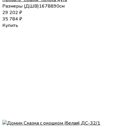
Размеры (
Д
Ш
В
)
167
88
90
см
29 202
₽
35 784
₽
Купить