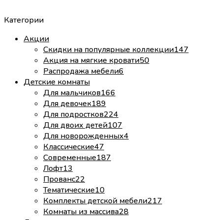
Категории
Акции
Скидки на популярные коллекции
147
Акция на мягкие кровати
50
Распродажа мебели
6
Детские комнаты
Для мальчиков
166
Для девочек
189
Для подростков
224
Для двоих детей
107
Для новорожденных
4
Классические
47
Современные
187
Лофт
13
Прованс
22
Тематические
10
Комплекты детской мебели
217
Комнаты из массива
28