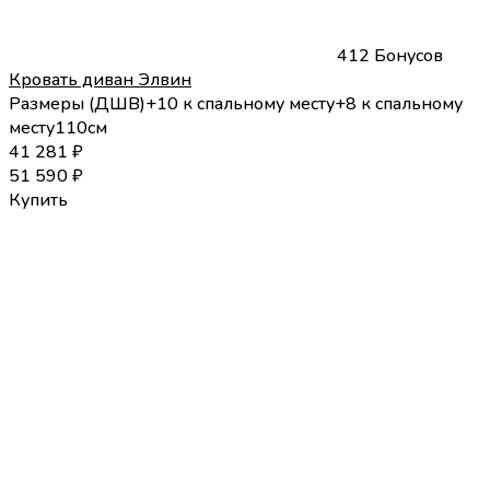
412 Бонусов
Кровать диван Элвин
Размеры (
Д
Ш
В
)
+10 к спальному месту
+8 к спальному
месту
110
см
41 281
₽
51 590
₽
Купить