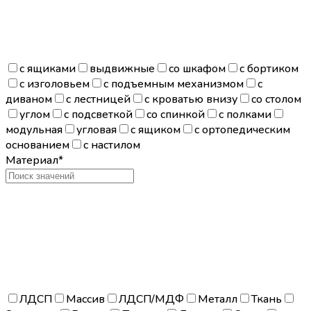
с ящиками
выдвижные
со шкафом
с бортиком
с изголовьем
с подъемным механизмом
с
диваном
с лестницей
с кроватью внизу
со столом
углом
с подсветкой
со спинкой
с полками
модульная
угловая
с ящиком
с ортопедическим
основанием
с настилом
Материал*
ЛДСП
Массив
ЛДСП/МДФ
Металл
Ткань