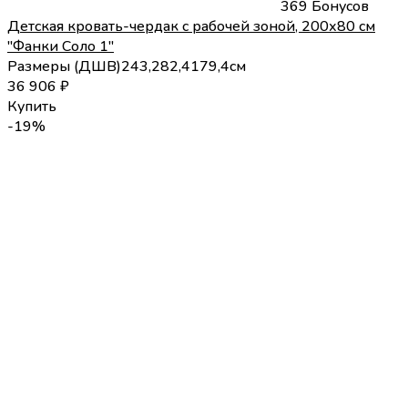
369 Бонусов
Детская кровать-чердак с рабочей зоной, 200х80 см
"Фанки Соло 1"
Размеры (
Д
Ш
В
)
243,2
82,4
179,4
см
36 906
₽
Купить
-19%