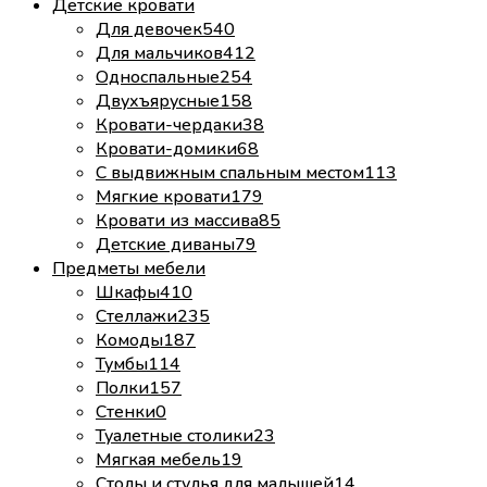
Детские кровати
Для девочек
540
Для мальчиков
412
Односпальные
254
Двухъярусные
158
Кровати-чердаки
38
Кровати-домики
68
С выдвижным спальным местом
113
Мягкие кровати
179
Кровати из массива
85
Детские диваны
79
Предметы мебели
Шкафы
410
Стеллажи
235
Комоды
187
Тумбы
114
Полки
157
Стенки
0
Туалетные столики
23
Мягкая мебель
19
Столы и стулья для малышей
14