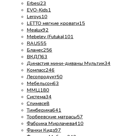
Erbesi
23
EVO-Kids
1
Leroys
10
LETTO мягкие кровати
15
Mealux
92
Mebelev (Futuka)
101
RAUS
55
Бланес
256
ВКДП
63
Династия мини-диваны Мультик
34
Компасс
246
Лесопродукт
50
Мебельсон
63
ММЦ
180
Система
34
Спимвсе
8
Тимберика
641
Торбеевские матрасы
57
Фабрика Мирлачева
410
Фанки Кидз
97