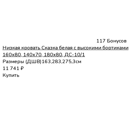
117 Бонусов
Низкая кровать Сказка белая с высокими бортиками
160х80, 140х70, 180х80, ДС-10/1
Размеры (
Д
Ш
В
)
163,2
83,2
75,3
см
11 741
₽
Купить