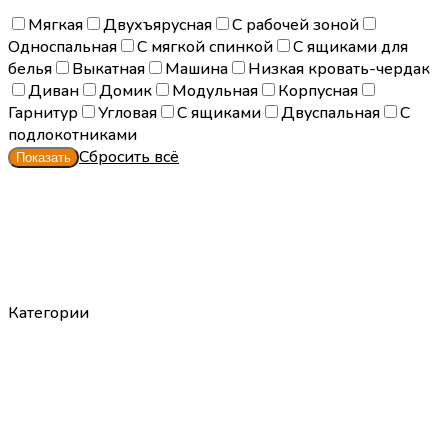
Мягкая
Двухъярусная
С рабочей зоной
Односпальная
С мягкой спинкой
С ящиками для
белья
Выкатная
Машина
Низкая кровать-чердак
Диван
Домик
Модульная
Корпусная
Гарнитур
Угловая
С ящиками
Двуспальная
С
подлокотниками
Сбросить всё
Категории