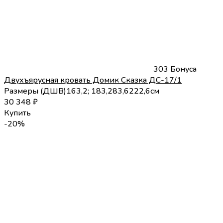
303 Бонуса
Двухъярусная кровать Домик Сказка ДС-17/1
Размеры (
Д
Ш
В
)
163,2; 183,2
83,6
222,6
см
30 348
₽
Купить
-20%