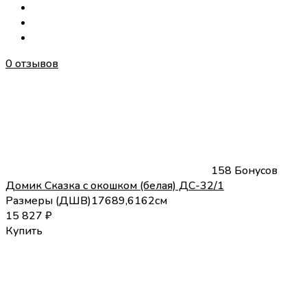
0 отзывов
158 Бонусов
Домик Сказка с окошком (белая) ДС-32/1
Размеры (
Д
Ш
В
)
176
89,6
162
см
15 827
₽
Купить