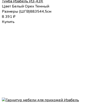
Тумба Изабель ИЗ-43К
Цвет
Белый
Орех Темный
Размеры (
Ш
Г
В
)
88
35
44,5
см
8 391
₽
Купить