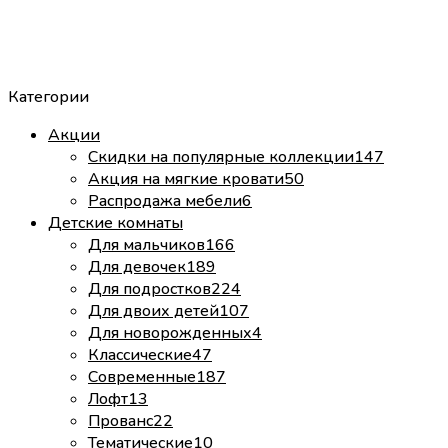
Категории
Акции
Скидки на популярные коллекции
147
Акция на мягкие кровати
50
Распродажа мебели
6
Детские комнаты
Для мальчиков
166
Для девочек
189
Для подростков
224
Для двоих детей
107
Для новорожденных
4
Классические
47
Современные
187
Лофт
13
Прованс
22
Тематические
10