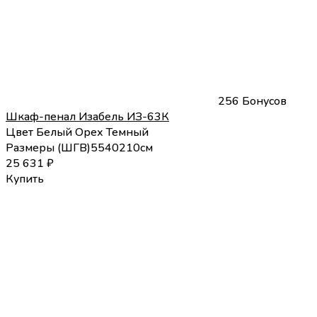
256 Бонусов
Шкаф-пенал Изабель ИЗ-63К
Цвет
Белый
Орех Темный
Размеры (
Ш
Г
В
)
55
40
210
см
25 631
₽
Купить