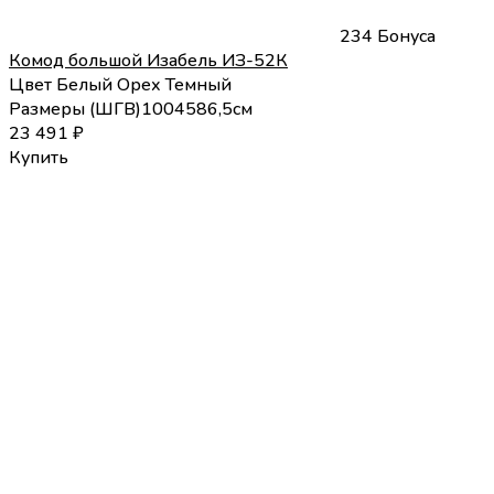
234 Бонуса
Комод большой Изабель ИЗ-52К
Цвет
Белый
Орех Темный
Размеры (
Ш
Г
В
)
100
45
86,5
см
23 491
₽
Купить