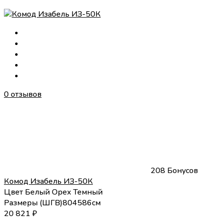
0 отзывов
208 Бонусов
Комод Изабель ИЗ-50К
Цвет
Белый
Орех Темный
Размеры (
Ш
Г
В
)
80
45
86
см
20 821
₽