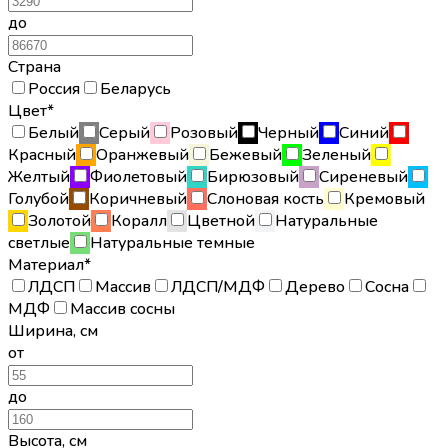
до
Страна
Россия
Беларусь
Цвет*
Белый
Серый
Розовый
Черный
Синий
Красный
Оранжевый
Бежевый
Зеленый
Желтый
Фиолетовый
Бирюзовый
Сиреневый
Голубой
Коричневый
Слоновая кость
Кремовый
Золотой
Коралл
Цветной
Натуральные
светлые
Натуральные темные
Материал*
ЛДСП
Массив
ЛДСП/МДФ
Дерево
Сосна
МДФ
Массив сосны
Ширина
,
см
от
до
Высота
,
см