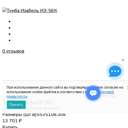
0 отзывов
×
При использовании данного сайта вы подтверждаете свое согласие на
использование cookie-файлов в соответствии с нашей
политикой
137 Бонусов
приватности
.
Тумба Изабель ИЗ-56К
Принять
Цвет
Белый
Орех Темный
Размеры (
Ш
Г
В
)
55
35
108.3
см
13 701
₽
Купить