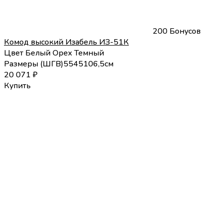
200 Бонусов
Комод высокий Изабель ИЗ-51К
Цвет
Белый
Орех Темный
Размеры (
Ш
Г
В
)
55
45
106,5
см
20 071
₽
Купить