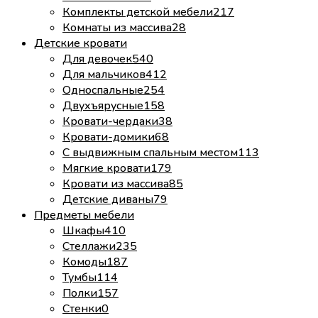
Комплекты детской мебели
217
Комнаты из массива
28
Детские кровати
Для девочек
540
Для мальчиков
412
Односпальные
254
Двухъярусные
158
Кровати-чердаки
38
Кровати-домики
68
С выдвижным спальным местом
113
Мягкие кровати
179
Кровати из массива
85
Детские диваны
79
Предметы мебели
Шкафы
410
Стеллажи
235
Комоды
187
Тумбы
114
Полки
157
Стенки
0