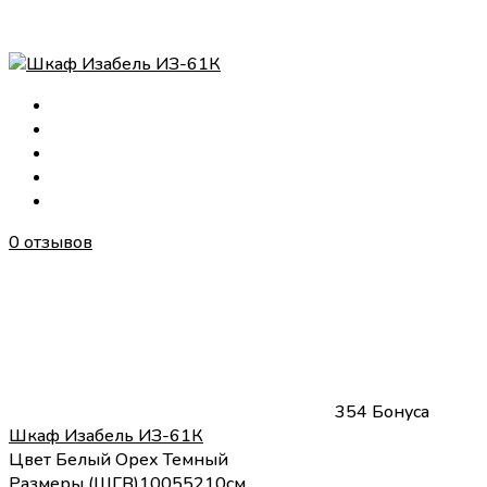
0 отзывов
354 Бонуса
Шкаф Изабель ИЗ-61К
Цвет
Белый
Орех Темный
Размеры (
Ш
Г
В
)
100
55
210
см