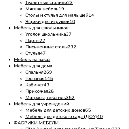
Туалетные столики
23
Мягкая мебель
19
Столы и стулья для малышей
14
Ящики для игрушек
10
Мебель для школьников
Уголок школьника
37
Парты
22
Письменные столы
232
Стулья
47
Мебель на заказ
Мебель для дома
Спальня
269
Гостиная
145
Кабинет
43
Прихожая
28
Матрасы, текстиль
352
Мебель для учреждений
Мебель для детских домов
65
Мебель для детского сада (ДОУ)
40
ФАБРИКИ МЕБЕЛИ