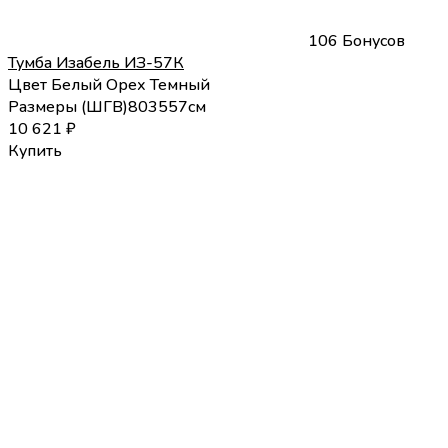
106 Бонусов
Тумба Изабель ИЗ-57К
Цвет
Белый
Орех Темный
Размеры (
Ш
Г
В
)
80
35
57
см
10 621
₽
Купить