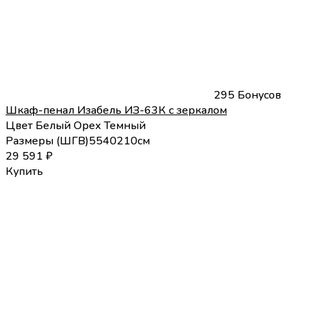
295 Бонусов
Шкаф-пенал Изабель ИЗ-63К с зеркалом
Цвет
Белый
Орех Темный
Размеры (
Ш
Г
В
)
55
40
210
см
29 591
₽
Купить