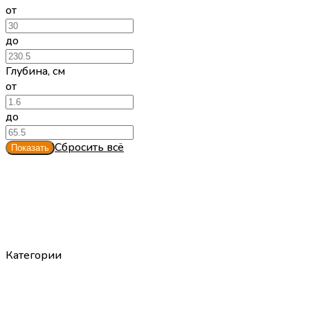
от
до
Глубина
,
см
от
до
Сбросить всё
Категории