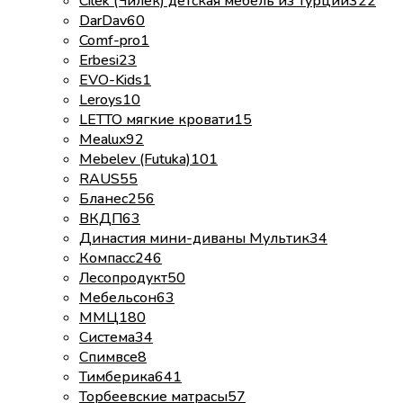
Cilek (Чилек) детская мебель из Турции
322
DarDav
60
Comf-pro
1
Erbesi
23
EVO-Kids
1
Leroys
10
LETTO мягкие кровати
15
Mealux
92
Mebelev (Futuka)
101
RAUS
55
Бланес
256
ВКДП
63
Династия мини-диваны Мультик
34
Компасс
246
Лесопродукт
50
Мебельсон
63
ММЦ
180
Система
34
Спимвсе
8
Тимберика
641
Торбеевские матрасы
57