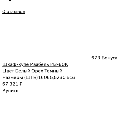
0 отзывов
673 Бонуса
Шкаф-купе Изабель ИЗ-60К
Цвет
Белый
Орех Темный
Размеры (
Ш
Г
В
)
160
65,5
230,5
см
67 321
₽
Купить