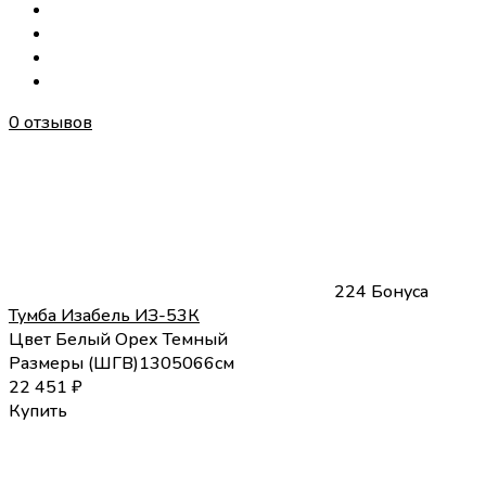
0 отзывов
224 Бонуса
Тумба Изабель ИЗ-53К
Цвет
Белый
Орех Темный
Размеры (
Ш
Г
В
)
130
50
66
см
22 451
₽
Купить