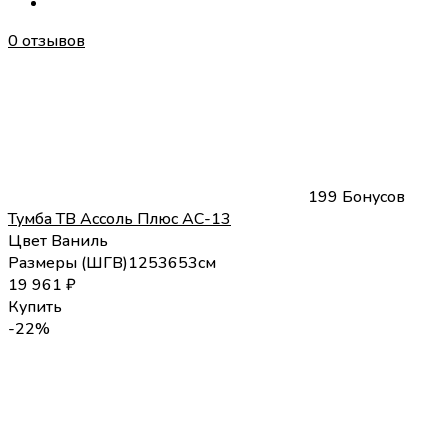
0 отзывов
199 Бонусов
Тумба ТВ Ассоль Плюс АС-13
Цвет
Ваниль
Размеры (
Ш
Г
В
)
125
36
53
см
19 961
₽
Купить
-22%