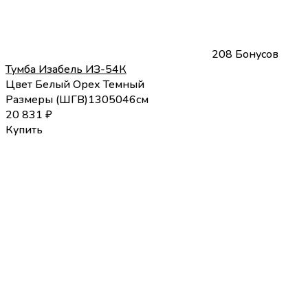
208 Бонусов
Тумба Изабель ИЗ-54К
Цвет
Белый
Орех Темный
Размеры (
Ш
Г
В
)
130
50
46
см
20 831
₽
Купить