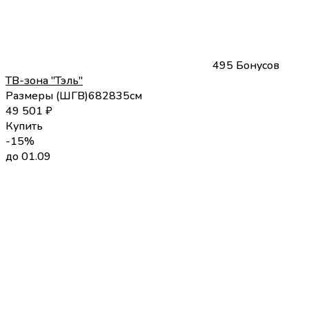
495 Бонусов
ТВ-зона "Тэль"
Размеры (
Ш
Г
В
)
68
28
35
см
49 501
₽
Купить
-15%
до 01.09