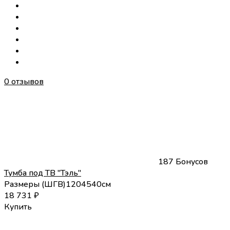
0 отзывов
187 Бонусов
Тумба под ТВ "Тэль"
Размеры (
Ш
Г
В
)
120
45
40
см
18 731
₽
Купить