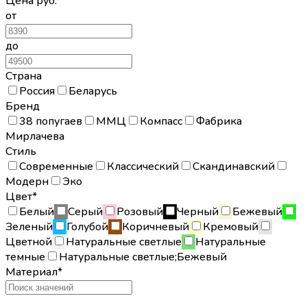
Цена
руб.
от
до
Страна
Россия
Беларусь
Бренд
38 попугаев
ММЦ
Компасс
Фабрика
Мирлачева
Стиль
Современные
Классический
Скандинавский
Модерн
Эко
Цвет*
Белый
Серый
Розовый
Черный
Бежевый
Зеленый
Голубой
Коричневый
Кремовый
Цветной
Натуральные светлые
Натуральные
темные
Натуральные светлые;Бежевый
Материал*