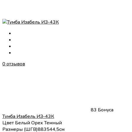
0 отзывов
83 Бонуса
Тумба Изабель ИЗ-43К
Цвет
Белый
Орех Темный
Размеры (
Ш
Г
В
)
88
35
44,5
см