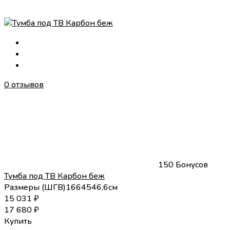
0 отзывов
150 Бонусов
Тумба под ТВ Карбон беж
Размеры (
Ш
Г
В
)
166
45
46,6
см
15 031
₽
17 680
₽
Купить