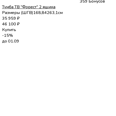
359 Бонусов
Тумба ТВ "Форест" 2 ящика
Размеры (
Ш
Г
В
)
168,8
42
63,1
см
35 959
₽
46 100
₽
Купить
-15%
до 01.09