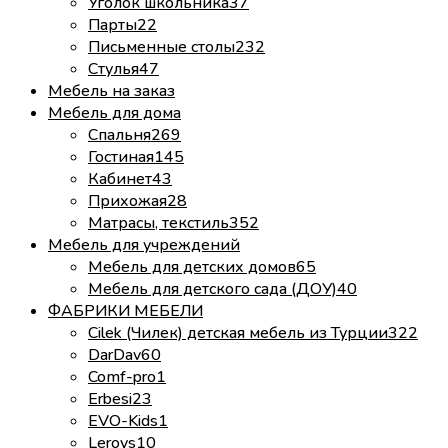
Уголок школьника
37
Парты
22
Письменные столы
232
Стулья
47
Мебель на заказ
Мебель для дома
Спальня
269
Гостиная
145
Кабинет
43
Прихожая
28
Матрасы, текстиль
352
Мебель для учреждений
Мебель для детских домов
65
Мебель для детского сада (ДОУ)
40
ФАБРИКИ МЕБЕЛИ
Cilek (Чилек) детская мебель из Турции
322
DarDav
60
Comf-pro
1
Erbesi
23
EVO-Kids
1
Leroys
10