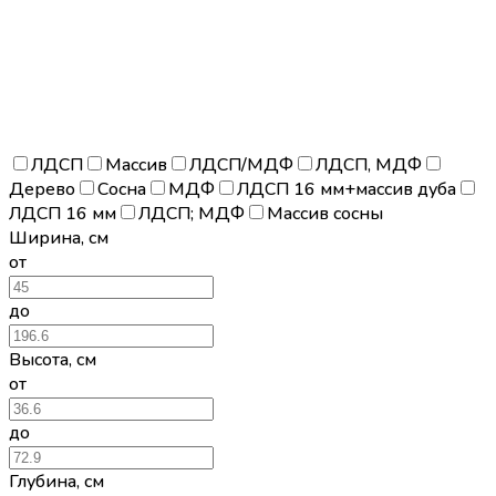
ЛДСП
Массив
ЛДСП/МДФ
ЛДСП, МДФ
Дерево
Сосна
МДФ
ЛДСП 16 мм+массив дуба
ЛДСП 16 мм
ЛДСП; МДФ
Массив сосны
Ширина
,
см
от
до
Высота
,
см
от
до
Глубина
,
см