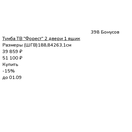
398 Бонусов
Тумба ТВ "Форест" 2 двери 1 ящик
Размеры (
Ш
Г
В
)
188,8
42
63,1
см
39 859
₽
51 100
₽
Купить
-15%
до 01.09