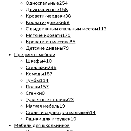
Односпальные
254
Двухъярусные
158
Кровати-чердаки
38
Кровати-домики
68
С выдвижным спальным местом
113
Мягкие кровати
179
Кровати из массива
85
Детские диваны
79
Предметы мебели
Шкафы
410
Стеллажи
235
Комоды
187
Тумбы
114
Полки
157
Стенки
0
Туалетные столики
23
Мягкая мебель
19
Столы и стулья для малышей
14
Ящики для игрушек
10
Мебель для школьников