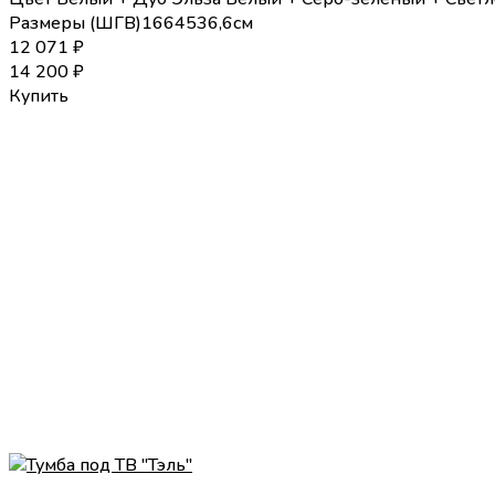
Размеры (
Ш
Г
В
)
166
45
36,6
см
12 071
₽
14 200
₽
Купить