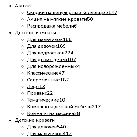
Акции
Скидки на популярные коллекции
147
Акция на мягкие кровати
50
Распродажа мебели
6
Детские комнаты
Для мальчиков
166
Для девочек
189
Для подростков
224
Для двоих детей
107
Для новорожденных
4
Классические
47
Современные
187
Лофт
13
Прованс
22
Тематические
10
Комплекты детской мебели
217
Комнаты из массива
28
Детские кровати
Для девочек
540
Для мальчиков
412