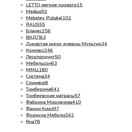
LETTO мягкие кровати
15
Mealux
92
Mebelev (Futuka)
101
RAUS
55
Бланес
256
ВКДП
63
Династия мини-диваны Мультик
34
Компасс
246
Лесопродукт
50
Мебельсон
63
ММЦ
180
Система
34
Спимвсе
8
Тимберика
641
Торбеевские матрасы
57
Фабрика Мирлачева
410
Фанки Кидз
97
Формула Мебели
342
Яна
78