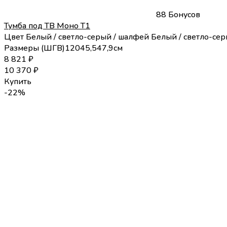
88 Бонусов
Тумба под ТВ Моно Т1
Цвет
Белый / светло-серый / шалфей
Белый / светло-сер
Размеры (
Ш
Г
В
)
120
45,5
47,9
см
8 821
₽
10 370
₽
Купить
-22%